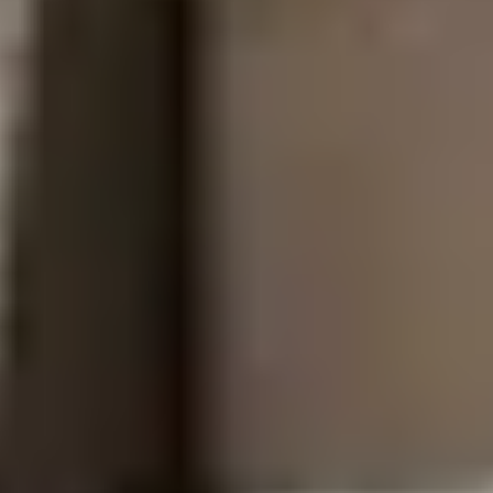
About us
Services
Cases
Contacts