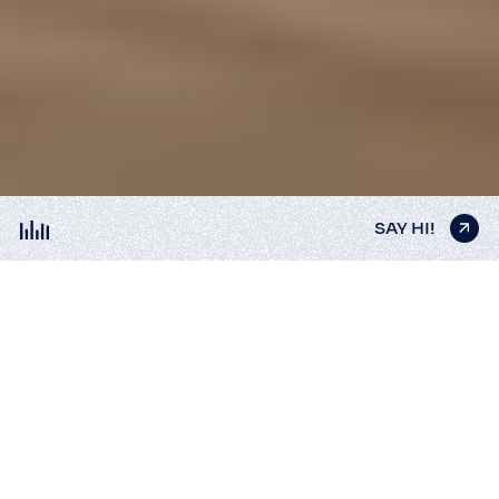
SAY HI!
SAY HI!
SAY HI!
SAY HI!
SAY HI!
FURNITURE
RENDERS FOR
WOODSOFT
Візуалізація Продукту
3D Оточення